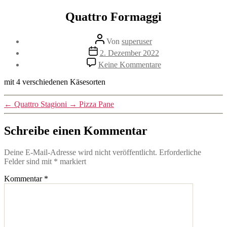
Zum
Quattro Formaggi
Inhalt
springen
Beitragsautor
Von
superuser
Veröffentlichungsdatum
2. Dezember 2022
zu
Keine Kommentare
Quattro
Formaggi
mit 4 verschiedenen Käsesorten
←
Quattro Stagioni
→
Pizza Pane
Schreibe einen Kommentar
Deine E-Mail-Adresse wird nicht veröffentlicht.
Erforderliche
Felder sind mit
*
markiert
Kommentar
*