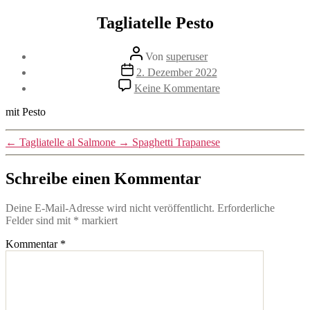
Zum
Tagliatelle Pesto
Inhalt
springen
Beitragsautor
Von
superuser
Veröffentlichungsdatum
2. Dezember 2022
zu
Keine Kommentare
Tagliatelle
Pesto
mit Pesto
←
Tagliatelle al Salmone
→
Spaghetti Trapanese
Schreibe einen Kommentar
Deine E-Mail-Adresse wird nicht veröffentlicht.
Erforderliche
Felder sind mit
*
markiert
Kommentar
*